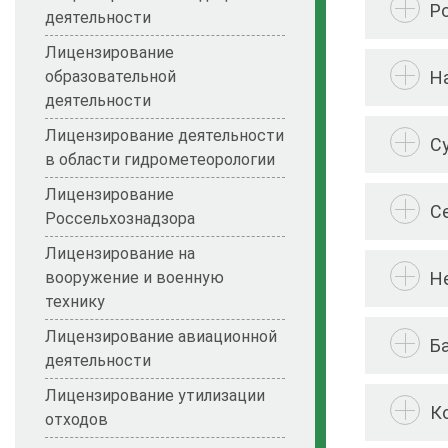
Р
деятельности
Лицензирование
Н
образовательной
деятельности
Лицензирование деятельности
С
в области гидрометеорологии
Лицензирование
С
Россельхознадзора
Лицензирование на
Н
вооружение и военную
технику
Лицензирование авиационной
Б
деятельности
Лицензирование утилизации
К
отходов