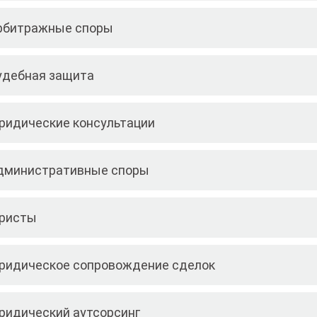
рбитражные споры
удебная защита
ридические консультации
дминистративные споры
ристы
ридическое сопровождение сделок
ридический аутсорсинг