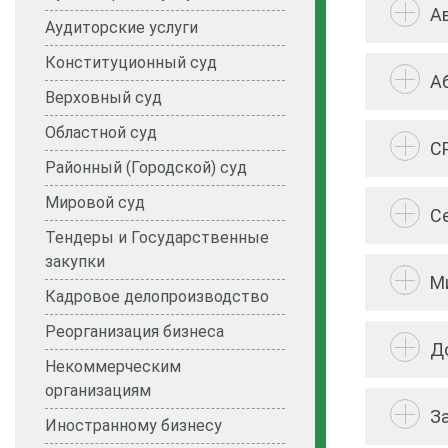
А
Аудиторские услуги
Конституционный суд
А
Верховный суд
Областной суд
С
Районный (Городской) суд
Мировой суд
С
Тендеры и Государственные
закупки
М
Кадровое делопроизводство
Реорганизация бизнеса
Д
Некоммерческим
организациям
З
Иностранному бизнесу