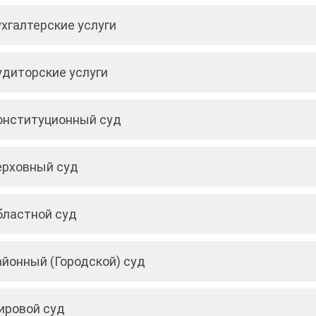
ухгалтерские услуги
удиторские услуги
онституционный суд
ерховный суд
бластной суд
айонный (Городской) суд
ировой суд