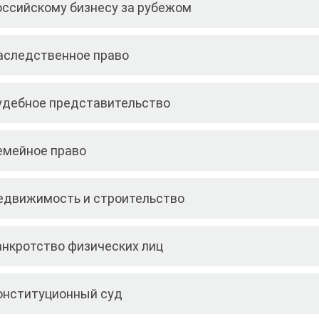
оссийскому бизнесу за рубежом
аследственное право
удебное представительство
емейное право
едвижимость и строительство
анкротство физических лиц
онституционный суд