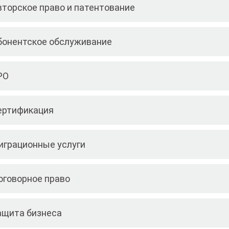
вторское право и патентование
бонентское обслуживание
РО
ертификация
играционные услуги
оговорное право
ащита бизнеса