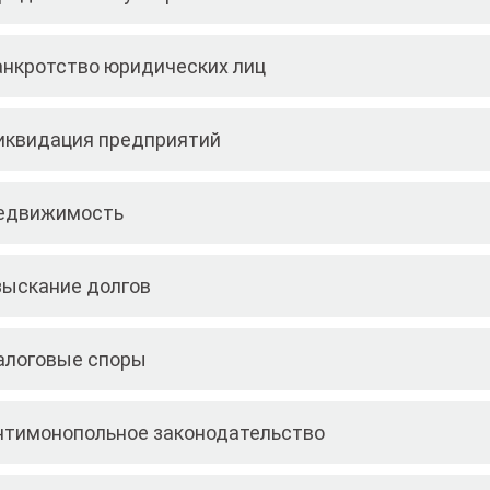
анкротство юридических лиц
иквидация предприятий
едвижимость
зыскание долгов
алоговые споры
нтимонопольное законодательство