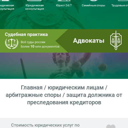
идическая
Юридическая
Юрист 24/7
Семейные споры
Трудовые с
нсультация
консультация
Главная
/
юридическим лицам
/
арбитражные споры
/ защита должника от
преследования кредиторов
Стоимость юридических услуг по