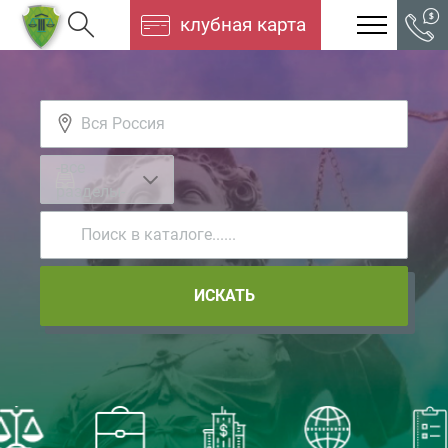
клубная карта
-все
разделы-
ИСКАТЬ