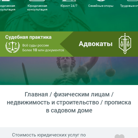
идическая
Юридическая
Юрист 24/7
Семейные споры
Трудовые с
нсультация
консультация
Главная
/
физическим лицам
/
недвижимость и строительство
/ прописка
в садовом доме
Стоимость юридических услуг по