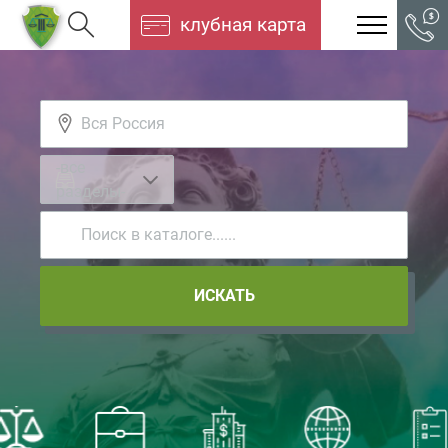
клубная карта
-все
разделы-
ИСКАТЬ