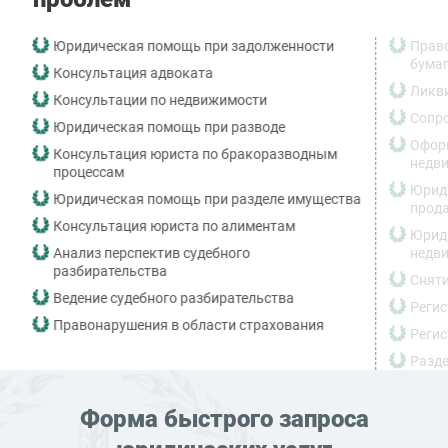
Юридическая помощь при задолженности
Право
бума
Консультация адвоката
Ликв
Консультации по недвижимости
Сопр
Юридическая помощь при разводе
Оформ
Консультация юриста по бракоразводным
недв
процессам
Юриди
Юридическая помощь при разделе имущества
прода
Консультация юриста по алиментам
Юриди
Анализ перспектив судебного
недв
разбирательства
Сняти
Ведение судебного разбирательства
Регис
Правонарушения в области страхования
Регис
Разде
Форма быстрого запроса