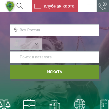
клубная карта
-все
разделы-
ИСКАТЬ