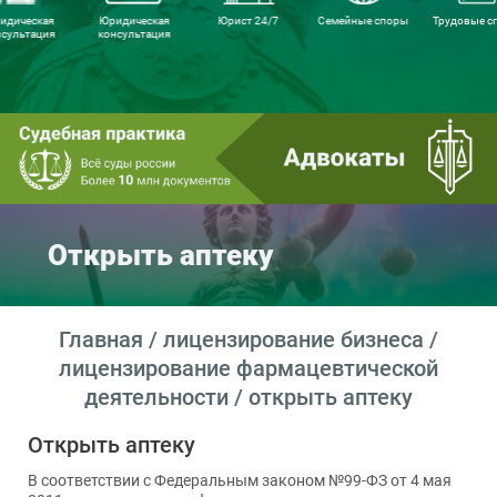
идическая
Юридическая
Юрист 24/7
Семейные споры
Трудовые с
нсультация
консультация
Открыть аптеку
Главная
/
лицензирование бизнеса
/
лицензирование фармацевтической
деятельности
/ открыть аптеку
Открыть аптеку
В соответствии с Федеральным законом №99-ФЗ от 4 мая