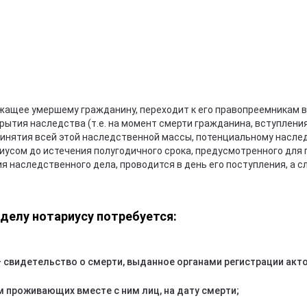
ежащее умершему гражданину, переходит к его правопреемникам 
рытия наследства (т.е. на момент смерти гражданина, вступлени
 принятия всей этой наследственной массы, потенциальному насл
иусом до истечения полугодичного срока, предусмотренного для
 наследственного дела, проводится в день его поступления, а 
делу нотариусу потребуется:
свидетельство о смерти, выданное органами регистрации акт
м проживающих вместе с ним лиц, на дату смерти;