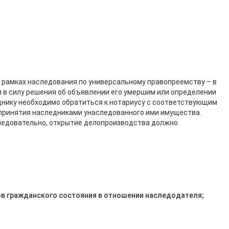
в рамках наследования по универсальному правопреемству – в
я в силу решения об объявлении его умершим или определении
еднику необходимо обратиться к нотариусу с соответствующим
 принятия наследниками унаследованного ими имущества.
следовательно, открытие делопроизводства должно
ов гражданского состояния в отношении наследодателя;