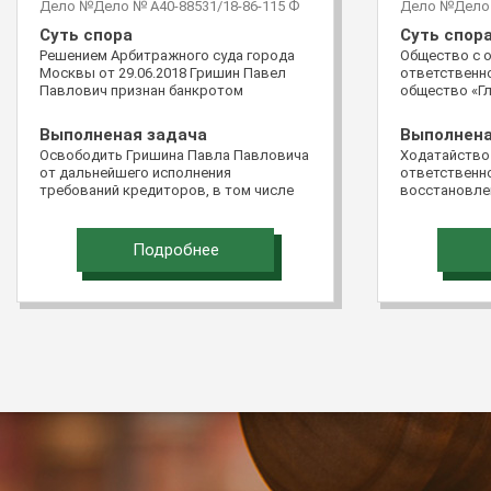
Дело №Дело № А40-88531/18-86-115 Ф
Дело №Дело 
Суть спора
Суть спор
Решением Арбитражного суда города
Общество с 
Москвы от 29.06.2018 Гришин Павел
ответственно
Павлович признан банкротом
общество «Гл
обратилось 
Российской Ф
Выполненая задача
Выполнена
подачи доку
Освободить Гришина Павла Павловича
Ходатайство
виде «Мой ар
от дальнейшего исполнения
ответственно
жалобой на 
требований кредиторов, в том числе
восстановле
Пятнадцатог
требований кредиторов, не
подачи жало
апелляционно
заявленных в ходе реализации
восстановит
постановлен
имущества гражданина
Подробнее
Северо-Кавка
28.03.2016 п