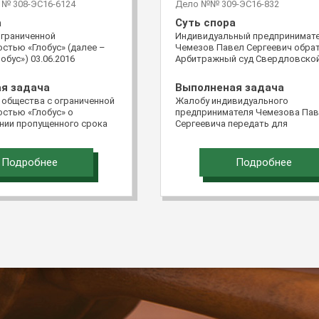
№ 308-ЭС16-6124
Дело №№ 309-ЭС16-832
а
Суть спора
ограниченной
Индивидуальный предпринимат
стью «Глобус» (далее –
Чемезов Павел Сергеевич обра
обус») 03.06.2016
Арбитражный суд Свердловско
в Верховный Суд
области с иском к обществу с
едерации через систему
ограниченной ответственность
я задача
Выполненая задача
ментов в электронном
«Терминал Чкаловский» о взыск
 общества с ограниченной
Жалобу индивидуального
битр» с кассационной
502 463 руб. 12 коп. убытков.
стью «Глобус» о
предпринимателя Чемезова Па
постановление
нии пропущенного срока
Сергеевича передать для
о арбитражного
бы удовлетворить. Срок
рассмотрения в судебном засед
го суда от 28.12.2015 и
ь.
Судебной коллегии по экономич
ие Арбитражного суда
спорам Верховного Суда Россий
зского округа от
Подробнее
Подробнее
Федерации
о делу №А32-23449/2014.