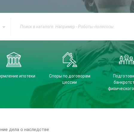
рмление ипотеки
Споры по договорам
Подготовк
цессии
банкротс
физического
ние дела о наследстве