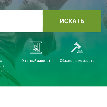
ИСКАТЬ
а к
Опытный адвокат
Обжалование ареста
тву
 лица