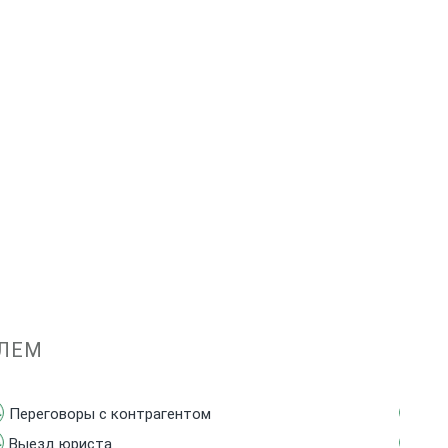
БЛЕМ
Переговоры с контрагентом
Юр
Выезд юриста
Сн