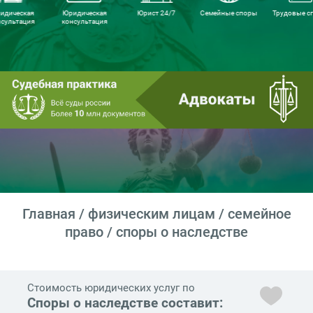
идическая
Юридическая
Юрист 24/7
Семейные споры
Трудовые с
нсультация
консультация
Главная
/
физическим лицам
/
семейное
право
/ споры о наследстве
Стоимость юридических услуг по
Споры о наследстве составит: