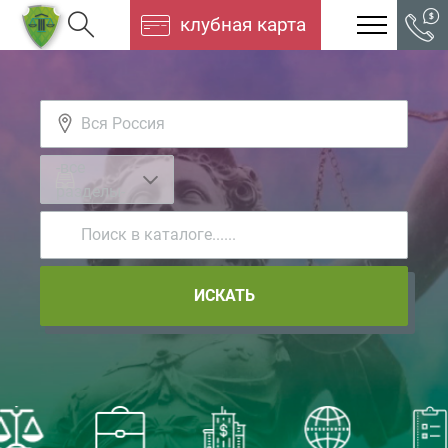
клубная карта
-все
разделы-
ИСКАТЬ