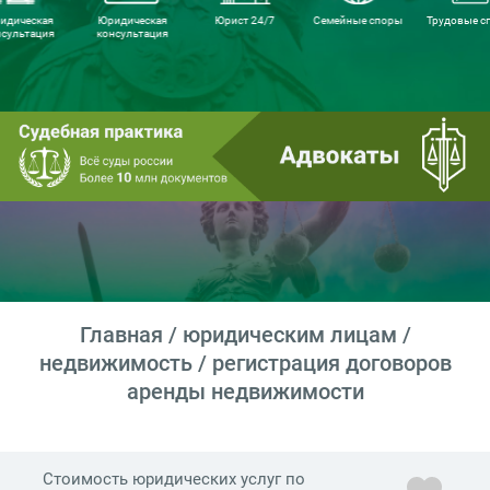
идическая
Юридическая
Юрист 24/7
Семейные споры
Трудовые с
нсультация
консультация
Главная
/
юридическим лицам
/
недвижимость
/ регистрация договоров
аренды недвижимости
Стоимость юридических услуг по