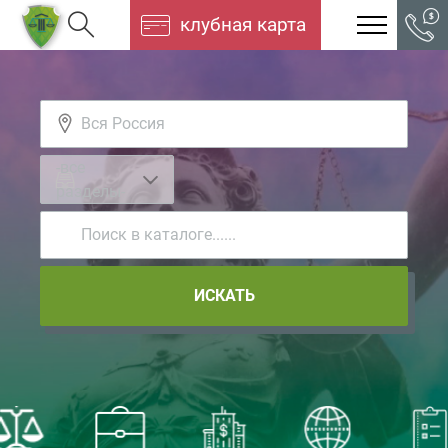
клубная карта
-все
разделы-
ИСКАТЬ