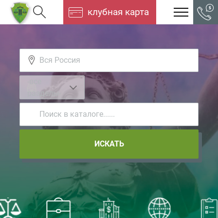
клубная карта
-все
разделы-
ИСКАТЬ