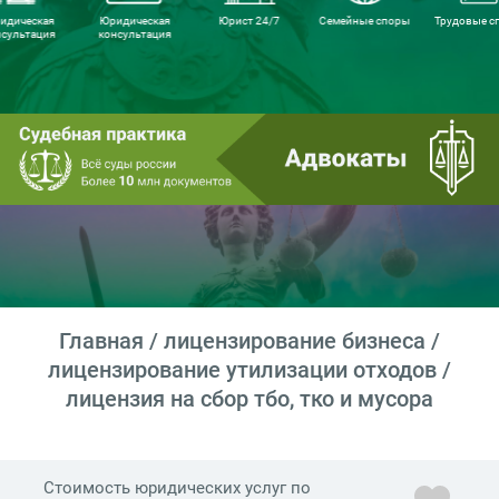
идическая
Юридическая
Юрист 24/7
Семейные споры
Трудовые с
нсультация
консультация
Главная
/
лицензирование бизнеса
/
лицензирование утилизации отходов
/
лицензия на сбор тбо, тко и мусора
Стоимость юридических услуг по