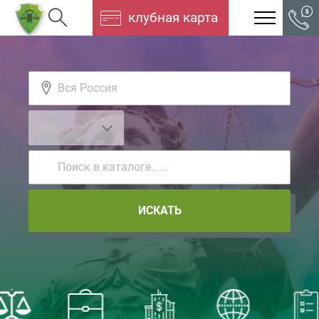
клубная карта
-все
разделы-
ИСКАТЬ