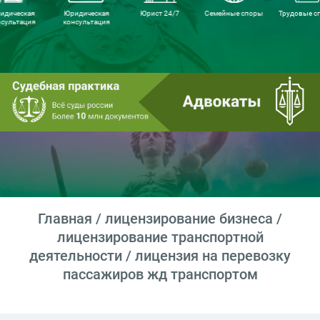
идическая
Юридическая
Юрист 24/7
Семейные споры
Трудовые с
нсультация
консультация
Главная
/
лицензирование бизнеса
/
лицензирование транспортной
деятельности
/ лицензия на перевозку
пассажиров жд транспортом