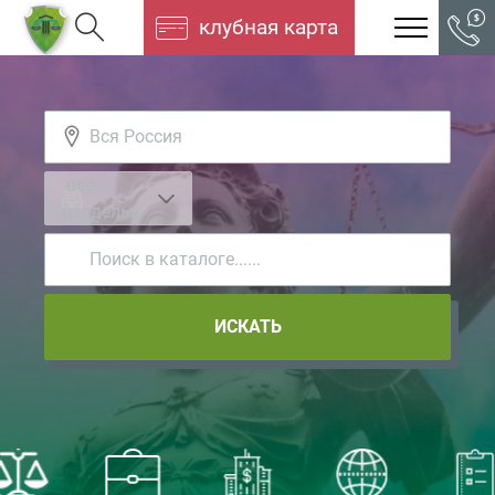
клубная карта
-все
разделы-
ИСКАТЬ