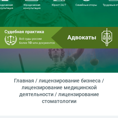
идическая
Юридическая
Юрист 24/7
Семейные споры
Трудовые с
нсультация
консультация
Главная
/
лицензирование бизнеса
/
лицензирование медицинской
деятельности
/ лицензирование
стоматологии