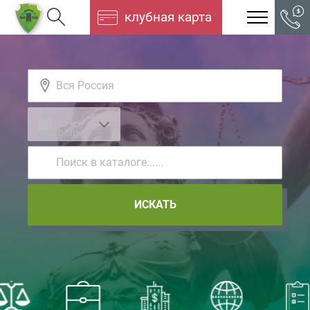
клубная карта
-все
разделы-
ИСКАТЬ