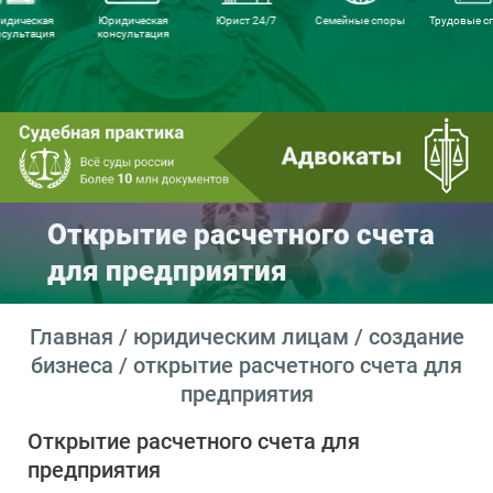
идическая
Юридическая
Юрист 24/7
Семейные споры
Трудовые с
нсультация
консультация
Открытие расчетного счета
для предприятия
Главная
/
юридическим лицам
/
создание
бизнеса
/ открытие расчетного счета для
предприятия
Открытие расчетного счета для
предприятия