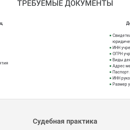
ТРЕБУЕМЫЕ ДОКУМЕНТЫ
иц
Д
Свидете
юридиче
ИНН учр
ОГРН уч
Виды де
ятия
Адрес м
Паспорт
ИНН рук
Размер 
Судебная практика