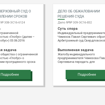
ВЕРХОВНЫЙ СУД О
ДЕЛО ОБ ОБЖАЛОВАНИИ
ВЛЕНИИ СРОКОВ
РЕШЕНИЯ СУДА
№ 308-ЭС16-6124
Дело №№ 309-ЭС16-832
а
Суть спора
ограниченной
Индивидуальный предпринимат
стью «Глобус» (далее –
Чемезов Павел Сергеевич обра
обус») 03.06.2016
Арбитражный суд Свердловско
в Верховный Суд
области с иском к обществу с
едерации через систему
ограниченной ответственность
я задача
Выполненая задача
ментов в электронном
«Терминал Чкаловский» о взыск
 общества с ограниченной
Жалобу индивидуального
битр» с кассационной
502 463 руб. 12 коп. убытков.
стью «Глобус» о
предпринимателя Чемезова Па
постановление
нии пропущенного срока
Сергеевича передать для
о арбитражного
бы удовлетворить. Срок
рассмотрения в судебном засед
го суда от 28.12.2015 и
ь.
Судебной коллегии по экономич
ие Арбитражного суда
спорам Верховного Суда Россий
зского округа от
Подробнее
Подробнее
Федерации
о делу №А32-23449/2014.