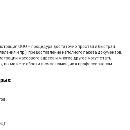
страция ООО – процедура достаточно простая и быстрая.
вления и пр.), предоставление неполного пакета документов,
истрации массового адреса и многое другое могут стать
сы, вы можете обратиться за помощью к профессионалам.
орых:
гов;
ЭЦП.