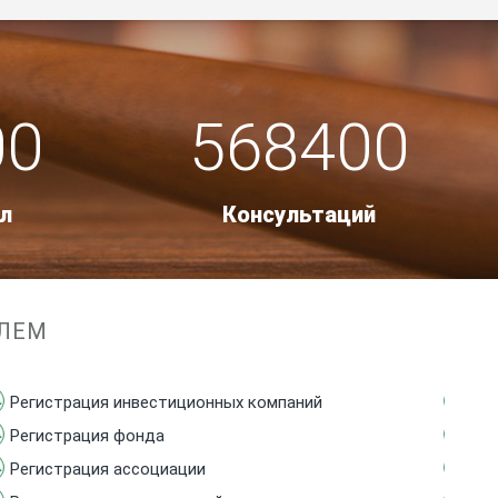
00
568400
л
Консультаций
БЛЕМ
Регистрация инвестиционных компаний
Ре
Регистрация фонда
Ре
Регистрация ассоциации
Ак