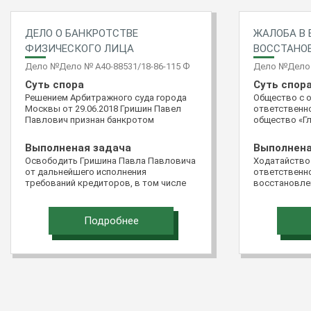
ДЕЛО О БАНКРОТСТВЕ
ЖАЛОБА В 
ФИЗИЧЕСКОГО ЛИЦА
ВОССТАНО
Дело №Дело № А40-88531/18-86-115 Ф
Дело №Дело 
Суть спора
Суть спор
Решением Арбитражного суда города
Общество с 
Москвы от 29.06.2018 Гришин Павел
ответственно
Павлович признан банкротом
общество «Гл
обратилось 
Российской Ф
Выполненая задача
Выполнена
подачи доку
Освободить Гришина Павла Павловича
Ходатайство
виде «Мой ар
от дальнейшего исполнения
ответственно
жалобой на 
требований кредиторов, в том числе
восстановле
Пятнадцатог
требований кредиторов, не
подачи жало
апелляционно
заявленных в ходе реализации
восстановит
постановлен
имущества гражданина
Подробнее
Северо-Кавка
28.03.2016 п