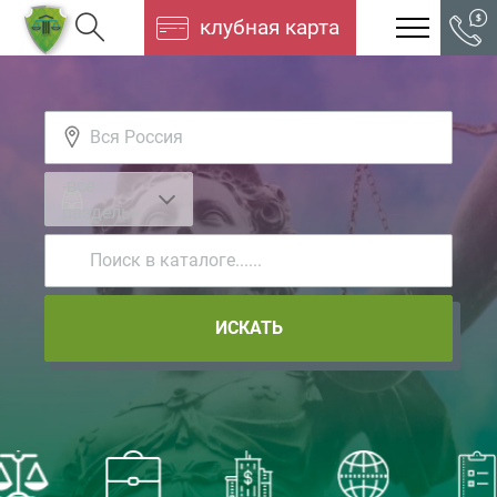
клубная карта
-все
разделы-
ИСКАТЬ