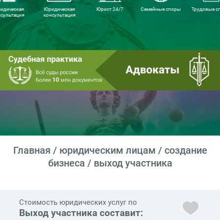
идическая
Юридическая
Юрист 24/7
Семейные споры
Трудовые с
нсультация
консультация
Главная
/
юридическим лицам
/
создание
бизнеса
/ выход участника
Стоимость юридических услуг по
Выход участника составит: