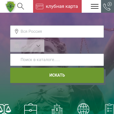
клубная карта
-все
разделы-
ИСКАТЬ