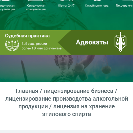
идическая
Юридическая
Юрист 24/7
Семейные споры
Трудовые с
нсультация
консультация
Главная
/
лицензирование бизнеса
/
лицензирование производства алкогольной
продукции
/ лицензия на хранение
этилового спирта