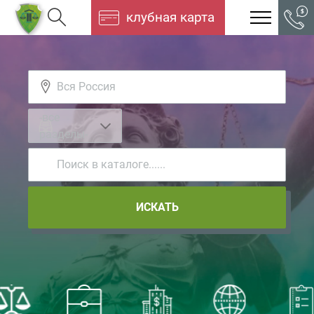
клубная карта
-все
разделы-
ИСКАТЬ