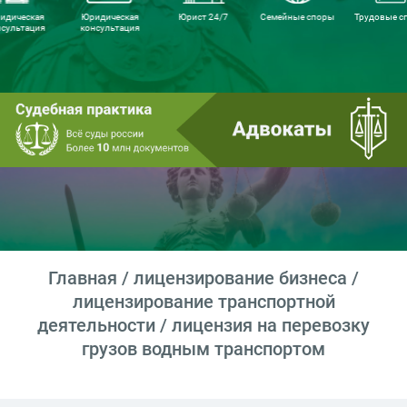
идическая
Юридическая
Юрист 24/7
Семейные споры
Трудовые с
нсультация
консультация
Главная
/
лицензирование бизнеса
/
лицензирование транспортной
деятельности
/ лицензия на перевозку
грузов водным транспортом