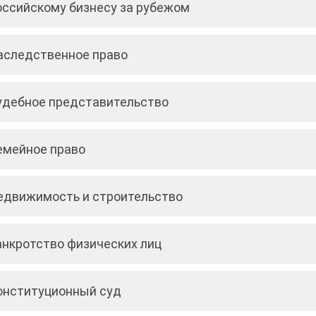
оссийскому бизнесу за рубежом
аследственное право
удебное представительство
емейное право
едвижимость и строительство
анкротство физических лиц
онституционный суд