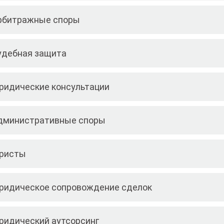
рбитражные споры
удебная защита
ридические консультации
дминистративные споры
ристы
ридическое сопровождение сделок
ридический аутсорсинг