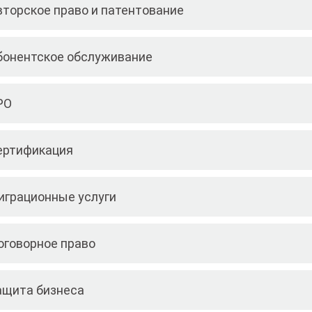
вторское право и патентование
бонентское обслуживание
РО
ертификация
играционные услуги
оговорное право
ащита бизнеса