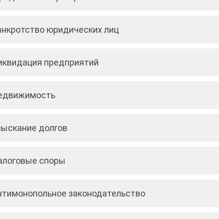
анкротство юридических лиц
иквидация предприятий
едвижимость
зыскание долгов
алоговые споры
нтимонопольное законодательство