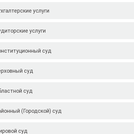
ухгалтерские услуги
удиторские услуги
онституционный суд
ерховный суд
бластной суд
айонный (Городской) суд
ировой суд