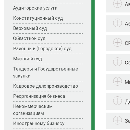
А
Аудиторские услуги
Конституционный суд
А
Верховный суд
Областной суд
С
Районный (Городской) суд
Мировой суд
С
Тендеры и Государственные
закупки
М
Кадровое делопроизводство
Реорганизация бизнеса
Д
Некоммерческим
организациям
З
Иностранному бизнесу