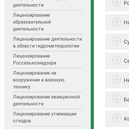
Р
деятельности
Лицензирование
Н
образовательной
деятельности
Лицензирование деятельности
С
в области гидрометеорологии
Лицензирование
С
Россельхознадзора
Лицензирование на
Н
вооружение и военную
технику
Лицензирование авиационной
Б
деятельности
Лицензирование утилизации
К
отходов