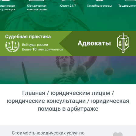
идическая
Юридическая
Юрист 24/7
Семейные споры
Трудовые с
нсультация
консультация
Главная
/
юридическим лицам
/
юридические консультации
/ юридическая
помощь в арбитраже
Стоимость юридических услуг по