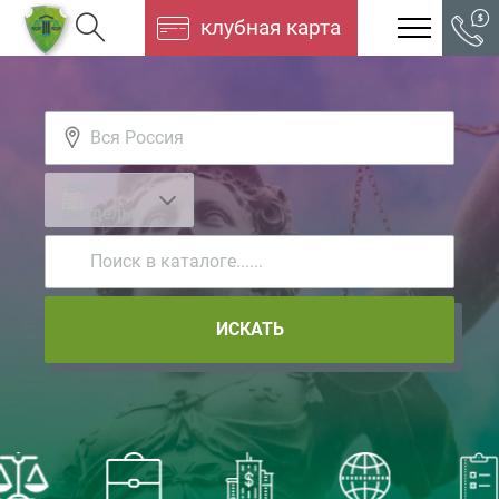
клубная карта
-все
разделы-
ИСКАТЬ