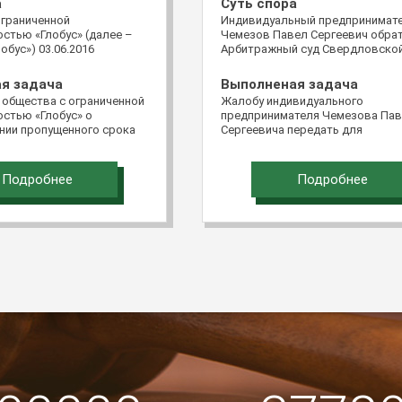
а
Суть спора
ограниченной
Индивидуальный предпринимат
стью «Глобус» (далее –
Чемезов Павел Сергеевич обра
обус») 03.06.2016
Арбитражный суд Свердловско
в Верховный Суд
области с иском к обществу с
едерации через систему
ограниченной ответственность
я задача
Выполненая задача
ментов в электронном
«Терминал Чкаловский» о взыск
 общества с ограниченной
Жалобу индивидуального
битр» с кассационной
502 463 руб. 12 коп. убытков.
стью «Глобус» о
предпринимателя Чемезова Па
постановление
нии пропущенного срока
Сергеевича передать для
о арбитражного
бы удовлетворить. Срок
рассмотрения в судебном засед
го суда от 28.12.2015 и
ь.
Судебной коллегии по экономич
ие Арбитражного суда
спорам Верховного Суда Россий
зского округа от
Подробнее
Подробнее
Федерации
о делу №А32-23449/2014.