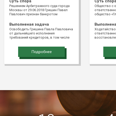
Суть спора
Суть спор
Решением Арбитражного суда города
Общество с 
Москвы от 29.06.2018 Гришин Павел
ответственно
Павлович признан банкротом
общество «Гл
обратилось 
Российской Ф
Выполненая задача
Выполнена
подачи доку
Освободить Гришина Павла Павловича
Ходатайство
виде «Мой ар
от дальнейшего исполнения
ответственно
жалобой на 
требований кредиторов, в том числе
восстановле
Пятнадцатог
требований кредиторов, не
подачи жало
апелляционно
заявленных в ходе реализации
восстановит
постановлен
имущества гражданина
Подробнее
Северо-Кавка
28.03.2016 п