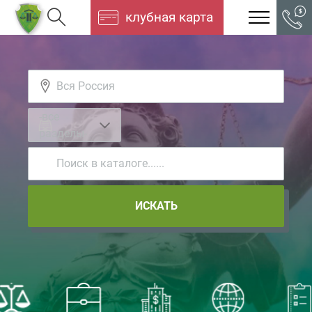
клубная карта
-все
разделы-
ИСКАТЬ