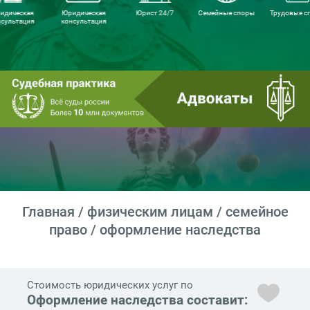
идическая
Юридическая
Юрист 24/7
Семейные споры
Трудовые с
нсультация
консультация
Главная
/
физическим лицам
/
семейное
право
/ оформление наследства
Стоимость юридических услуг по
Оформление наследства составит: