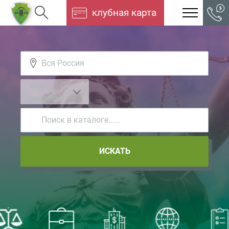
клубная карта
-все
разделы-
ИСКАТЬ