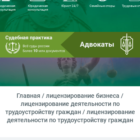
идическая
Юридическая
Юрист 24/7
Семейные споры
Трудовые с
нсультация
консультация
Главная
/
лицензирование бизнеса
/
лицензирование деятельности по
трудоустройству граждан
/ лицензирование
деятельности по трудоустройству граждан