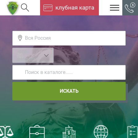
клубная карта
-все
разделы-
ИСКАТЬ