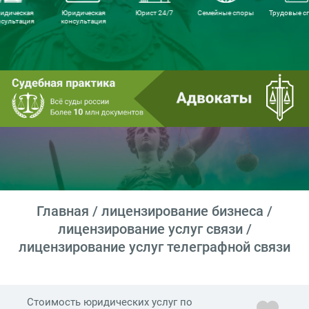
идическая
Юридическая
Юрист 24/7
Семейные споры
Трудовые с
нсультация
консультация
Главная
/
лицензирование бизнеса
/
лицензирование услуг связи
/
лицензирование услуг телеграфной связи
Стоимость юридических услуг по