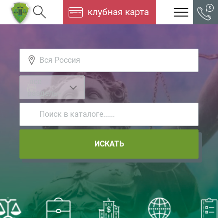
клубная карта
-все
разделы-
ИСКАТЬ