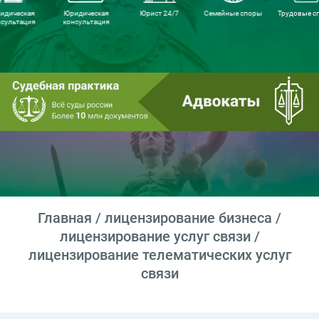
идическая
Юридическая
Юрист 24/7
Семейные споры
Трудовые с
нсультация
консультация
Главная
/
лицензирование бизнеса
/
лицензирование услуг связи
/
лицензирование телематических услуг
связи