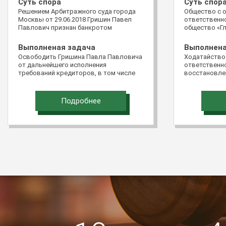
Суть спора
Суть спор
Решением Арбитражного суда города
Общество с 
Москвы от 29.06.2018 Гришин Павел
ответственно
Павлович признан банкротом
общество «Гл
обратилось 
Российской Ф
Выполненая задача
Выполнена
подачи доку
Освободить Гришина Павла Павловича
Ходатайство
виде «Мой ар
от дальнейшего исполнения
ответственно
жалобой на 
требований кредиторов, в том числе
восстановле
Пятнадцатог
требований кредиторов, не
подачи жало
апелляционно
заявленных в ходе реализации
восстановит
постановлен
имущества гражданина
Подробнее
Северо-Кавка
28.03.2016 п