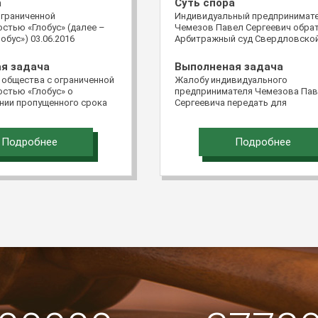
а
Суть спора
ограниченной
Индивидуальный предпринимат
стью «Глобус» (далее –
Чемезов Павел Сергеевич обра
обус») 03.06.2016
Арбитражный суд Свердловско
в Верховный Суд
области с иском к обществу с
едерации через систему
ограниченной ответственность
я задача
Выполненая задача
ментов в электронном
«Терминал Чкаловский» о взыск
 общества с ограниченной
Жалобу индивидуального
битр» с кассационной
502 463 руб. 12 коп. убытков.
стью «Глобус» о
предпринимателя Чемезова Па
постановление
нии пропущенного срока
Сергеевича передать для
о арбитражного
бы удовлетворить. Срок
рассмотрения в судебном засед
го суда от 28.12.2015 и
ь.
Судебной коллегии по экономич
ие Арбитражного суда
спорам Верховного Суда Россий
зского округа от
Подробнее
Подробнее
Федерации
о делу №А32-23449/2014.