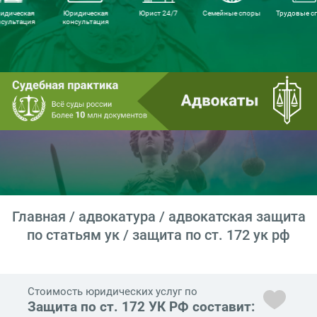
идическая
Юридическая
Юрист 24/7
Семейные споры
Трудовые с
нсультация
консультация
Главная
/
адвокатура
/
адвокатская защита
по статьям ук
/ защита по ст. 172 ук рф
Стоимость юридических услуг по
Защита по ст. 172 УК РФ составит: