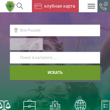
клубная карта
-все
разделы-
ИСКАТЬ