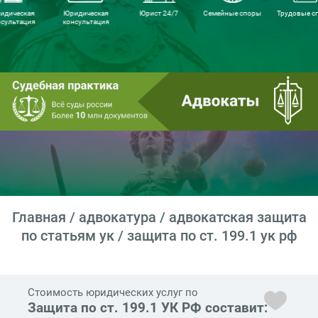
идическая
Юридическая
Юрист 24/7
Семейные споры
Трудовые с
нсультация
консультация
Главная
/
адвокатура
/
адвокатская защита
по статьям ук
/ защита по ст. 199.1 ук рф
Стоимость юридических услуг по
Защита по ст. 199.1 УК РФ составит: