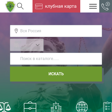
клубная карта
-все
разделы-
ИСКАТЬ