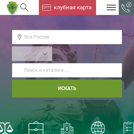
клубная карта
-все
разделы-
ИСКАТЬ