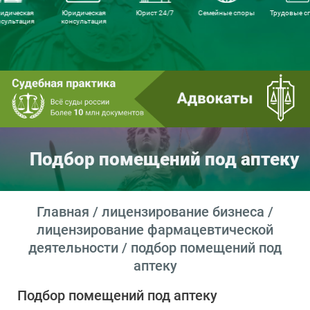
идическая
Юридическая
Юрист 24/7
Семейные споры
Трудовые с
нсультация
консультация
Подбор помещений под аптеку
Главная
/
лицензирование бизнеса
/
лицензирование фармацевтической
деятельности
/ подбор помещений под
аптеку
Подбор помещений под аптеку