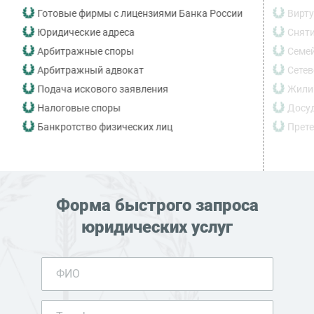
Готовые фирмы с лицензиями Банка России
Вирту
Юридические адреса
Сняти
Арбитражные споры
Семе
Арбитражный адвокат
Сетев
Подача искового заявления
Жили
Налоговые споры
Досуд
Банкротство физических лиц
Прете
Форма быстрого запроса
юридических услуг