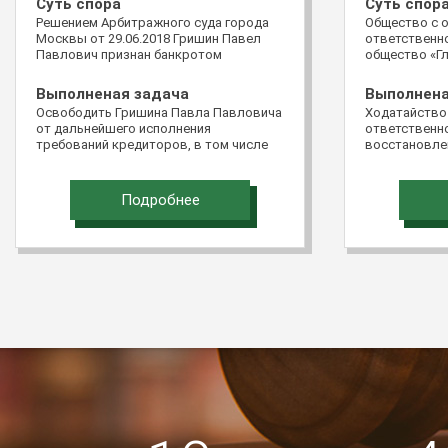
Суть спора
Суть спор
Решением Арбитражного суда города
Общество с 
Москвы от 29.06.2018 Гришин Павел
ответственно
Павлович признан банкротом
общество «Гл
обратилось 
Российской Ф
Выполненая задача
Выполнена
подачи доку
Освободить Гришина Павла Павловича
Ходатайство
виде «Мой ар
от дальнейшего исполнения
ответственно
жалобой на 
требований кредиторов, в том числе
восстановле
Пятнадцатог
требований кредиторов, не
подачи жало
апелляционно
заявленных в ходе реализации
восстановит
постановлен
имущества гражданина
Подробнее
Северо-Кавка
28.03.2016 п