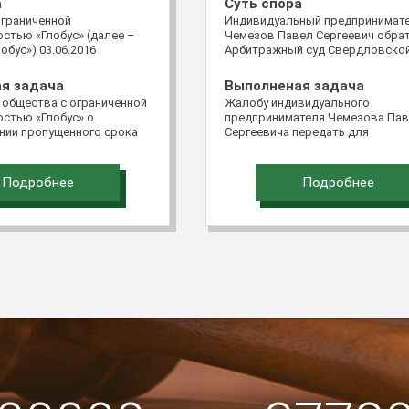
а
Суть спора
ограниченной
Индивидуальный предпринимат
стью «Глобус» (далее –
Чемезов Павел Сергеевич обра
обус») 03.06.2016
Арбитражный суд Свердловско
в Верховный Суд
области с иском к обществу с
едерации через систему
ограниченной ответственность
я задача
Выполненая задача
ментов в электронном
«Терминал Чкаловский» о взыск
 общества с ограниченной
Жалобу индивидуального
битр» с кассационной
502 463 руб. 12 коп. убытков.
стью «Глобус» о
предпринимателя Чемезова Па
постановление
нии пропущенного срока
Сергеевича передать для
о арбитражного
бы удовлетворить. Срок
рассмотрения в судебном засед
го суда от 28.12.2015 и
ь.
Судебной коллегии по экономич
ие Арбитражного суда
спорам Верховного Суда Россий
зского округа от
Подробнее
Подробнее
Федерации
о делу №А32-23449/2014.