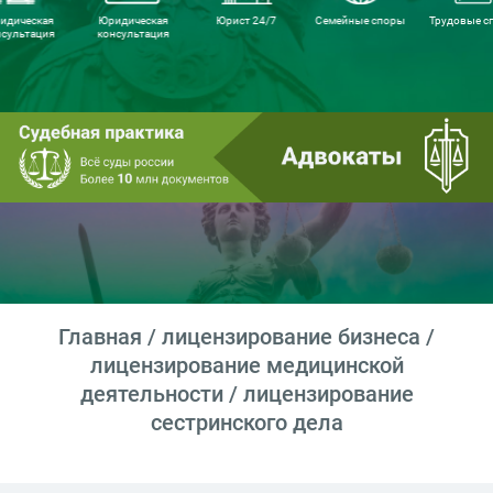
идическая
Юридическая
Юрист 24/7
Семейные споры
Трудовые с
нсультация
консультация
Главная
/
лицензирование бизнеса
/
лицензирование медицинской
деятельности
/ лицензирование
сестринского дела