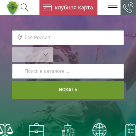
клубная карта
-все
разделы-
ИСКАТЬ