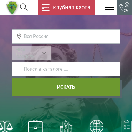
клубная карта
-все
разделы-
ИСКАТЬ