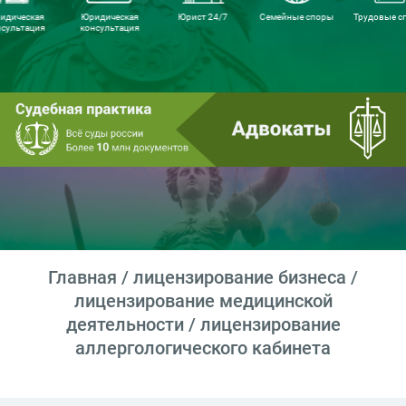
идическая
Юридическая
Юрист 24/7
Семейные споры
Трудовые с
нсультация
консультация
Главная
/
лицензирование бизнеса
/
лицензирование медицинской
деятельности
/ лицензирование
аллергологического кабинета