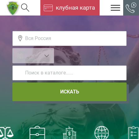
клубная карта
-все
разделы-
ИСКАТЬ