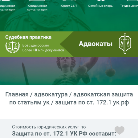
идическая
Юридическая
Юрист 24/7
Семейные споры
Трудовые с
нсультация
консультация
Главная
/
адвокатура
/
адвокатская защита
по статьям ук
/ защита по ст. 172.1 ук рф
Стоимость юридических услуг по
Защита по ст. 172.1 УК РФ составит: