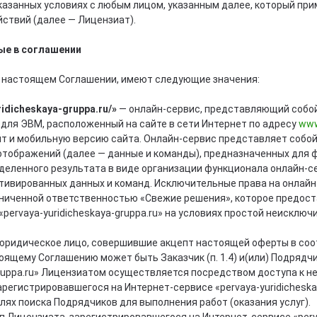
азанных условиях с любым лицом, указанным далее, который при
ствий (далее — Лицензиат).
ые в соглашении
в настоящем Соглашении, имеют следующие значения:
ridicheskaya-gruppa.ru/»
— онлайн-сервис, представляющий собой
для ЭВМ, расположенный на сайте в сети Интернет по адресу
www
йт и мобильную версию сайта. Онлайн-сервис представляет собой
отображений (далее — данные и команды), предназначенных для
еделенного результата в виде организации функционала онлайн-с
ктивированных данных и команд. Исключительные права на онлай
ниченной ответственностью «Свежие решения», которое предост
pervaya-yuridicheskaya-gruppa.ru» на условиях простой неисключ
юридическое лицо, совершившие акцепт настоящей оферты в соот
ящему Соглашению может быть Заказчик (п. 1.4) и(или) Подрядчик 
gruppa.ru» Лицензиатом осуществляется посредством доступа к не
арегистрировавшегося на Интернет-сервисе «pervaya-yuridichesk
лях поиска Подрядчиков для выполнения работ (оказания услуг).