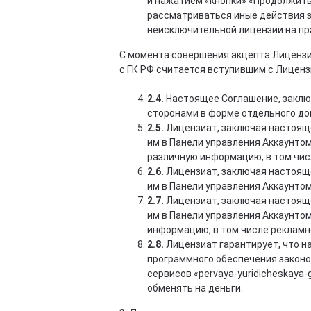
и нажатием «кнопки» «Продолжить
рассматриваться иные действия з
неисключительной лицензии на пра
С момента совершения акцепта Лицензи
с ГК РФ считается вступившим с Лицен
2.4.
Настоящее Соглашение, заключ
сторонами в форме отдельного до
2.5.
Лицензиат, заключая настояще
им в Панели управления Аккаунтом
различную информацию, в том чис
2.6.
Лицензиат, заключая настояще
им в Панели управления Аккаунтом 
2.7.
Лицензиат, заключая настояще
им в Панели управления Аккаунтом
информацию, в том числе рекламн
2.8.
Лицензиат гарантирует, что н
программного обеспечения законо
сервисов «pervaya-yuridicheskaya-
обменять на деньги.