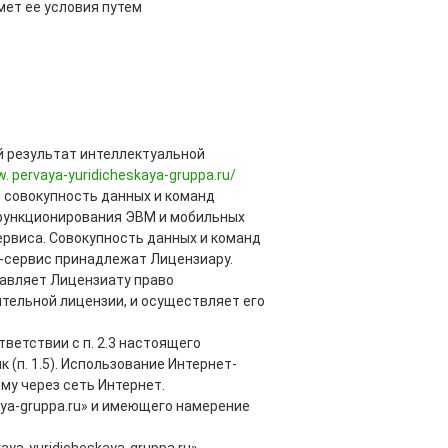
мет ее условия путем
 результат интеллектуальной
. pervaya-yuridicheskaya-gruppa.ru/
 совокупность данных и команд
 функционирования ЭВМ и мобильных
ервиса. Совокупность данных и команд
н-сервис принадлежат Лицензиару.
авляет Лицензиату право
ительной лицензии, и осуществляет его
ветствии с п. 2.3 настоящего
(п. 1.5). Использование Интернет-
му через сеть Интернет.
aya-gruppa.ru» и имеющего намерение