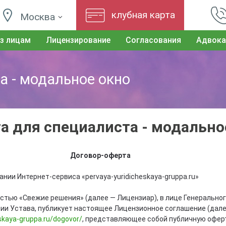
клубная карта
Москва
з лицам
Лицензирование
Согласования
Адвока
а - модальное окно
а для специалиста - модально
Договор-оферта
нии Интернет-сервиса «pervaya-yuridicheskaya-gruppa.ru»
стью «Свежие решения» (далее — Лицензиар), в лице Генерально
ии Устава, публикует настоящее Лицензионное соглашение (дале
skaya-gruppa.ru/dogovor/
, представляющее собой публичную офер