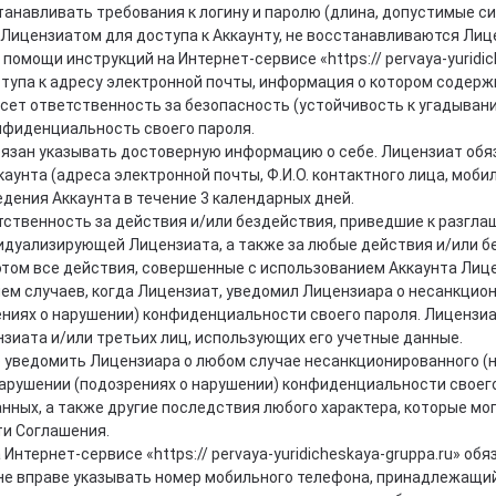
танавливать требования к логину и паролю (длина, допустимые сим
 Лицензиатом для доступа к Аккаунту, не восстанавливаются Ли
омощи инструкций на Интернет-сервисе «https:// pervaya-yuridic
тупа к адресу электронной почты, информация о котором содержи
ет ответственность за безопасность (устойчивость к угадывани
нфиденциальность своего пароля.
язан указывать достоверную информацию о себе. Лицензиат обяз
унта (адреса электронной почты, Ф.И.О. контактного лица, мобил
дения Аккаунта в течение 3 календарных дней.
твенность за действия и/или бездействия, приведшие к разглашен
идуализирующей Лицензиата, а также за любые действия и/или б
этом все действия, совершенные с использованием Аккаунта Ли
ем случаев, когда Лицензиат, уведомил Лицензиара о несанкцион
ениях о нарушении) конфиденциальности своего пароля. Лицензиа
зиата и/или третьих лиц, использующих его учетные данные.
 уведомить Лицензиара о любом случае несанкционированного (
нарушении (подозрениях о нарушении) конфиденциальности своег
нных, а также другие последствия любого характера, которые мо
ти Соглашения.
Интернет-сервисе «https:// pervaya-yuridicheskaya-gruppa.ru» о
не вправе указывать номер мобильного телефона, принадлежащий