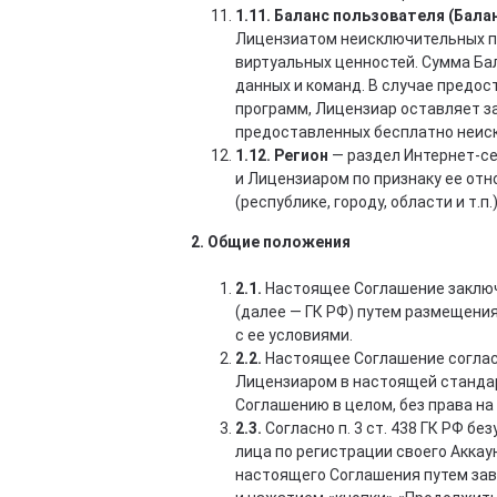
1.11. Баланс пользователя (Бала
Лицензиатом неисключительных п
виртуальных ценностей. Сумма Ба
данных и команд. В случае предо
программ, Лицензиар оставляет з
предоставленных бесплатно неис
1.12. Регион
— раздел Интернет-се
и Лицензиаром по признаку ее от
(республике, городу, области и т.п.)
2. Общие положения
2.1.
Настоящее Соглашение заключает
(далее — ГК РФ) путем размещения
с ее условиями.
2.2.
Настоящее Соглашение согласно
Лицензиаром в настоящей стандар
Соглашению в целом, без права на
2.3.
Согласно п. 3 ст. 438 ГК РФ 
лица по регистрации своего Аккау
настоящего Соглашения путем зав