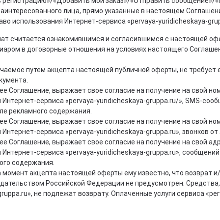
 регистрацию»/«Добавить мой заказ»/«Отправить сообщение»/«Г
аинтересованного лица, прямо указанные в настоящем Соглашени
во использования Интернет-сервиса «pervaya-yuridicheskaya-grup
ат считается ознакомившимся и согласившимся с настоящей офе
зиаром в договорные отношения на условиях настоящего Соглаше
аемое путем акцепта настоящей публичной оферты, не требует 
кумента.
е Соглашение, выражает свое согласие на получение на свой но
 Интернет-сервиса «pervaya-yuridicheskaya-gruppa.ru/», SMS-со
ле рекламного содержания.
е Соглашение, выражает свое согласие на получение на свой но
Интернет-сервиса «pervaya-yuridicheskaya-gruppa.ru», звонков от
е Соглашение, выражает свое согласие на получение на свой ад
 Интернет-сервиса «pervaya-yuridicheskaya-gruppa.ru», сообщен
ого содержания.
а момент акцепта настоящей оферты ему известно, что возврат и
дательством Российской Федерации не предусмотрен. Средства,
gruppa.ru», не подлежат возврату. Оплаченные услуги сервиса «per