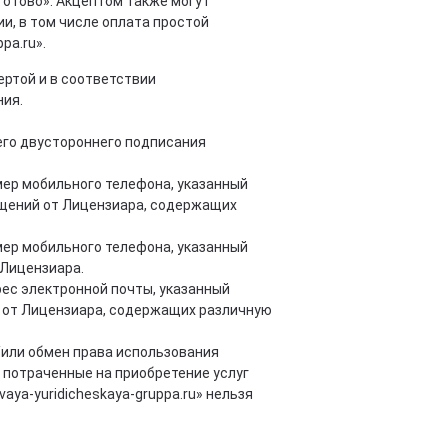
отово». Акцептом также могут
и, в том числе оплата простой
pa.ru».
ртой и в соответствии
ния.
его двустороннего подписания
мер мобильного телефона, указанный
общений от Лицензиара, содержащих
мер мобильного телефона, указанный
 Лицензиара.
рес электронной почты, указанный
ий от Лицензиара, содержащих различную
/или обмен права использования
 потраченные на приобретение услуг
vaya-yuridicheskaya-gruppa.ru» нельзя