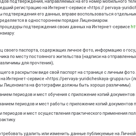
дов подтверждения, направляемых на его номер мобильного те
дший регистрацию на Интернет-сервисе «https:// pervaya-yuridic
ы подтверждения его данных, вправе воспользоваться отдельн
пределяется в одностороннем порядке Лицензиаром.
процедуры подтверждения своих данных на Интернет-сервисе
ht
нзиару:
 своего паспорта, содержащих личное фото, информацию о госу
чика по месту постоянного жительства (надписи на отправленны
азличимы для прочтения);
его в раскрытом виде свой паспорт на странице с личным фото
а Интернет-сервисе «https://pervaya-yuridicheskaya-gruppa.ru» (
ы Лицензиата на фотографии должны быть хорошо различимы).
занием периодов и мест обучения с приложение копий документо
азанием периодов и мест работы с приложение копий документов
ем периодов и мест осуществления практического применения пол
актику.
отребовать удалить или изменить данные публикуемые на Личной