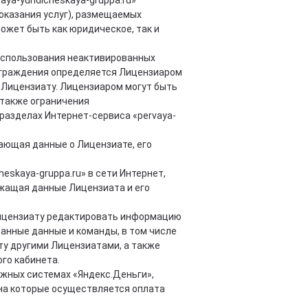
ya-yuridicheskaya-gruppa.ru»
(оказания услуг), размещаемых
может быть как юридическое, так и
использования неактивированных
аграждения определяется Лицензиаром
 Лицензиату. Лицензиаром могут быть
 также ограничения
разделах Интернет-сервиса «pervaya-
чающая данные о Лицензиате, его
eskaya-gruppa.ru» в сети Интернет,
ржащая данные Лицензиата и его
ицензиату редактировать информацию
анные данные и команды, в том числе
у другими Лицензиатами, а также
го кабинета.
ежных системах «Яндекс.Деньги»,
 на которые осуществляется оплата