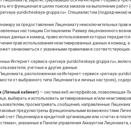
п Лицензиата, зарегистрировавшегося на Интернет-сервисе «perva
ь его функционал в целях поиска заказов на выполнение работ 
pervaya-yuridicheskaya-gruppa.ru». Специалистом (подрядчиком) 
ензиару за предоставление Лицензиату неисключительных прав 
ановленных настоящим Соглашением. Размер лицензионного возн
анных данных и команд, право использования которых передается
чения прав использования неактивированных данных и команд, а
может ознакомиться с указанными правилами в соответствующих 
нных Интернет-сервиса «pervaya-yuridicheskaya-gruppa.ru», вклю
ользователя, учетные и другие данные.
ицензиата, расположенная на Интернет-сервисе «pervaya-yuridich
имости от выбранного типа Лицензиата и личных настроек), соде
м (Личный кабинет)
— система веб-интерфейсов, позволяющая Л
ице, выбирать и использовать активированные и/или неактивиров
ьзователям, просматривать сообщения, направленные Лицензиат
и таковые предусмотрены функциональными возможностями Лично
ий счет Лицензиара в кредитной организации или «счета» в плат
стемах», указанные в Панели управления Аккаунтом Лицензиата,