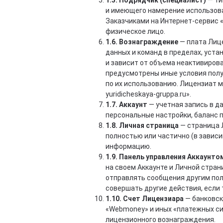
1.5. Подрядчик (специалист)
— ти
и имеющего намерение использоват
Заказчиками на Интернет-сервис «
физическое лицо.
1.6. Вознаграждение
— плата Лиц
данных и команд в пределах, уст
и зависит от объема неактивиров
предусмотрены иные условия полу
по их использованию. Лицензиат 
yuridicheskaya-gruppa.ru».
1.7. Аккаунт
— учетная запись в да
персональные настройки, баланс п
1.8. Личная страница
— страница Л
полностью или частично (в завис
информацию.
1.9. Панель управления Аккаунто
на своем Аккаунте и Личной стран
отправлять сообщения другим пол
совершать другие действия, есл
1.10. Счет Лицензиара
— банковск
«Webmoney» и иных «платежных си
лицензионного вознаграждения.