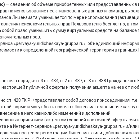
нс)
— сведения об объеме приобретенных или предоставленных в
рав на использование неактивированных данных и команд, выра
ланса Лицензиата уменьшается по мере использования (активац
ставления неисключительных прав Пользователю бесплатно, в том
а собой право уменьшить сумму виртуальных средств на балансе 
ключительных прав.
рвиса «pervaya-yuridicheskaya-gruppa.ru», объединяющий инфо
носимости к определенной географической территории в границах
.
ся в порядке п. 3 ст. 434, п. 2 ст. 437, п. 3 ст. 438 Гражданско
 настоящей публичной оферты и получения акцепта на нее от люб
 ст. 428 ГК РФ представляет собой договор присоединения, т.е.
тной форме и могут быть приняты Лицензиатом не иначе как пу
 внесение в него каких-либо изменений и дополнений.
безусловным принятием (акцептом) условий настоящей оферты счи
нта на Интернет-сервисе «pervaya-yuridicheskaya-gruppa.ru» и/ил
ершения процесса регистрации Лицензиата или добавления заказ