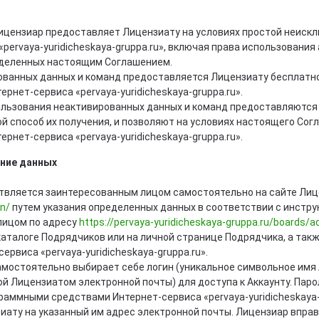
цензиар предоставляет Лицензиату на условиях простой неискл
pervaya-yuridicheskaya-gruppa.ru», включая права использовани
ределенных настоящим Соглашением.
ванных данных и команд предоставляется Лицензиату бесплатно
нет-сервиса «pervaya-yuridicheskaya-gruppa.ru».
льзования неактивированных данных и команд предоставляются 
й способ их получения, и позволяют на условиях настоящего Со
нет-сервиса «pervaya-yuridicheskaya-gruppa.ru».
ение данных
твляется заинтересованным лицом самостоятельно на сайте Лиц
on/
путем указания определенных данных в соответствии с инстру
лицом по адресу
https://pervaya-yuridicheskaya-gruppa.ru/boards/a
каталоге Подрядчиков или на личной странице Подрядчика, а так
рвиса «pervaya-yuridicheskaya-gruppa.ru».
мостоятельно выбирает себе логин (уникальное символьное имя 
 Лицензиатом электронной почты) для доступа к Аккаунту. Парол
раммными средствами Интернет-сервиса «pervaya-yuridicheskaya-
иату на указанный им адрес электронной почты. Лицензиар впра