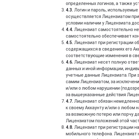
определенных логинов, а также ус
4.3.
Логин и пароль, используемые
осуществляется Лицензиатом при п
условии наличии у Лицензиата дос
4.4.
Лицензиат самостоятельно нес
самостоятельно обеспечивает ко
4.5.
Лицензиат при регистрации об
содержащихся в сведениях его Акка
соответствующие изменения в све
4.6.
Лицензиат несет полную ответс
данных и иной информации, индив
учетные данные Лицензиата. При 
самим Лицензиатом, за исключени
и/или о любом нарушении (подозр
за вышеуказанные действия Лицен
4.7.
Лицензиат обязан немедленно
к своему Аккаунту и/или о любом 
за возможную потерю или порчу да
Лицензиатом положений этой час
4.8.
Лицензиат при регистрации на 
мобильного телефона. Лицензиат 