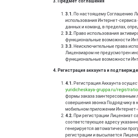
3. Предмет соглашения
3.1.
По настоящему Соглашению Ли
использования Интернет-сервиса «
данных и команд, в пределах, оп
3.2.
Право использования активиро
функциональные возможности Интер
3.3.
Неисключительные права испо
Лицензиаром не предусмотрен ино
функциональные возможности Интер
4. Регистрация аккаунта и подтвержд
4.1.
Регистрация Аккаунта осущес
yuridicheskaya-gruppa.ru/registrati
формы заказа заинтересованным 
совершения звонка Подрядчику в 
мобильном приложении Интернет-се
4.2.
При регистрации Лицензиат са
соответствующее адресу указанной
генерируется автоматически прог
регистрации и высылается Лиценз