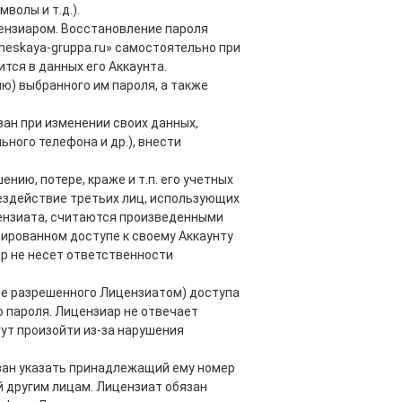
волы и т.д.).
цензиаром. Восстановление пароля
heskaya-gruppa.ru» самостоятельно при
тся в данных его Аккаунта.
ю) выбранного им пароля, а также
ан при изменении своих данных,
ьного телефона и др.), внести
ию, потере, краже и т.п. его учетных
ездействие третьих лиц, использующих
цензиата, считаются произведенными
ированном доступе к своему Аккаунту
р не несет ответственности
не разрешенного Лицензиатом) доступа
о пароля. Лицензиар не отвечает
гут произойти из-за нарушения
бязан указать принадлежащий ему номер
 другим лицам. Лицензиат обязан