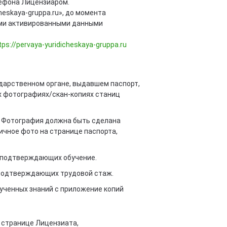
лефона Лицензиаром.
heskaya-gruppa.ru», до момента
ыми активированными данными
tps://pervaya-yuridicheskaya-gruppa.ru
дарственном органе, выдавшем паспорт,
х фотографиях/скан-копиях станиц
. Фотография должна быть сделана
личное фото на странице паспорта,
в подтверждающих обучение.
 подтверждающих трудовой стаж.
ученных знаний с приложение копий
 странице Лицензиата,