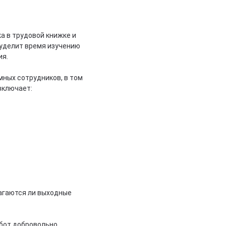
а в трудовой книжке и
 уделит время изучению
ия.
мных сотрудников, в том
включает:
лагаются ли выходные
абот добровольно