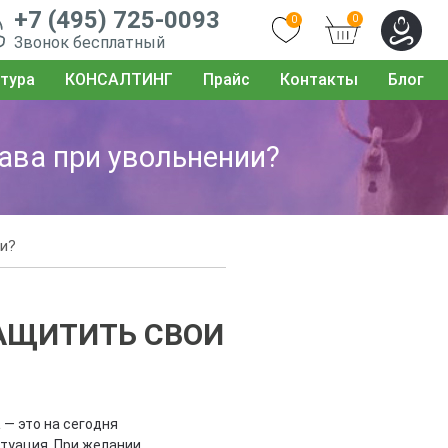
+7 (495) 725-0093
0
0
Звонок бесплатный
тура
КОНСАЛТИНГ
Прайс
Контакты
Блог
ава при увольнении?
ии?
ЗАЩИТИТЬ СВОИ
а
— это на сегодня
туация. При желании