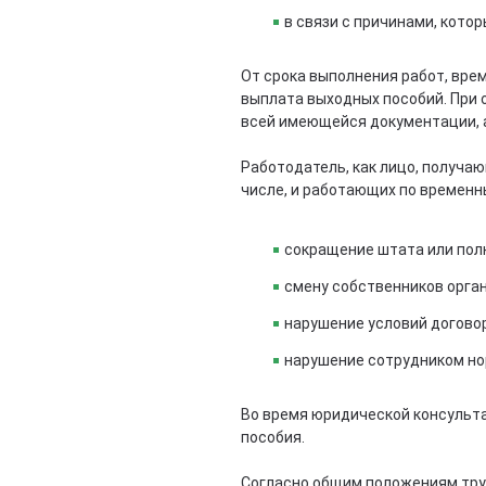
в связи с причинами, котор
От срока выполнения работ, вре
выплата выходных пособий. При 
всей имеющейся документации, а
Работодатель, как лицо, получаю
числе, и работающих по временн
сокращение штата или пол
смену собственников орга
нарушение условий догово
нарушение сотрудником но
Во время юридической консульта
пособия.
Согласно общим положениям тру