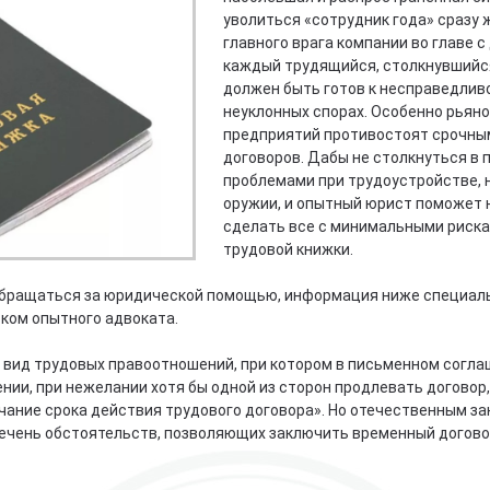
уволиться «сотрудник года» сразу 
главного врага компании во главе 
каждый трудящийся, столкнувшийся
должен быть готов к несправедлив
неуклонных спорах. Особенно рьян
предприятий противостоят срочны
договоров. Дабы не столкнуться в
проблемами при трудоустройстве, 
оружии, и опытный юрист поможет н
сделать все с минимальными риска
трудовой книжки.
 обращаться за юридической помощью, информация ниже специаль
ком опытного адвоката.
 вид трудовых правоотношений, при котором в письменном согл
ении, при нежелании хотя бы одной из сторон продлевать договор
нчание срока действия трудового договора». Но отечественным з
чень обстоятельств, позволяющих заключить временный договор