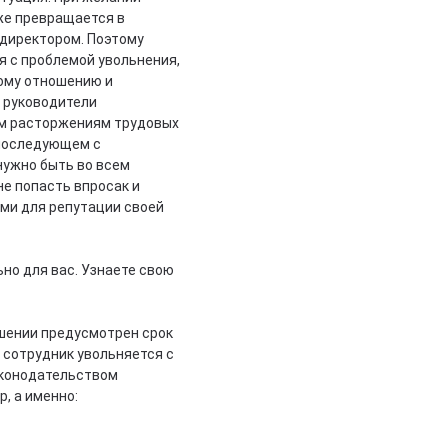
же превращается в
с директором. Поэтому
 с проблемой увольнения,
ому отношению и
о руководители
м расторжениям трудовых
 последующем с
нужно быть во всем
е попасть впросак и
ми для репутации своей
но для вас. Узнаете свою
ашении предусмотрен срок
, сотрудник увольняется с
аконодательством
, а именно: