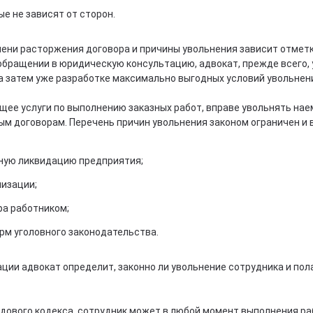
ые не зависят от сторон.
мени расторжения договора и причины увольнения зависит отметк
обращении в юридическую консультацию, адвокат, прежде всего,
 затем уже разработке максимально выгодных условий увольнен
щее услуги по выполнению заказных работ, вправе увольнять нае
ым договорам. Перечень причин увольнения законом ограничен и 
ную ликвидацию предприятия;
низации;
ра работником;
рм уголовного законодательства.
ции адвокат определит, законно ли увольнение сотрудника и по
дового кодекса, сотрудник может в любой момент выполнения р