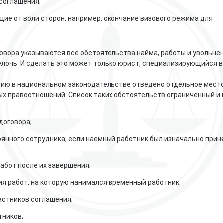
соглашения;
щие от воли сторон, например, окончание визового режима для
овора указываются все обстоятельства найма, работы и увольнен
очь. И сделать это может только юрист, специализирующийся в
ю в национальном законодательстве отведено отдельное место, 
х правоотношений. Список таких обстоятельств ограниченный и 
договора;
оянного сотрудника, если наемный работник был изначально прин
абот после их завершения;
я работ, на которую нанимался временный работник;
астников соглашения;
тников;