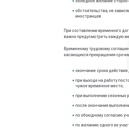
обоюдное желание сторон 
обстоятельства, не завися
иностранцев.
При составлении временного дог
важно предусмотреть каждую мел
Временному трудовому соглашени
касающихся прекращения срочны
окончание срока действия 
при выходе на работу пост
чужое временное место;
при выполнении сезонных р
после окончания выполнени
по обоюдному согласию уч
по желанию одного из учас